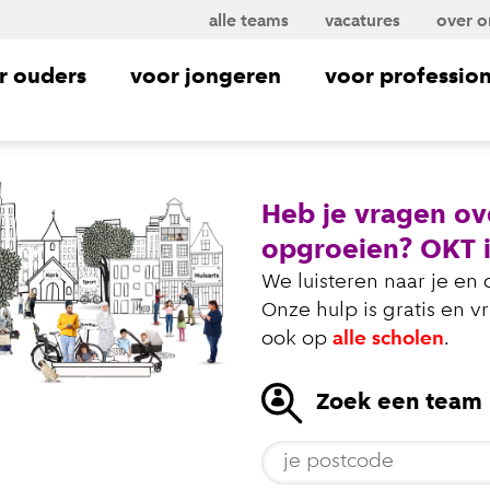
alle teams
vacatures
over o
r ouders
voor jongeren
voor profession
Heb je vragen o
opgroeien? OKT i
We luisteren naar je en
Onze hulp is gratis en v
ook op
alle scholen
.
Zoek een team b