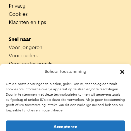
Privacy
Cookies
Klachten en tips
Snel naar
Voor jongeren
Voor ouders
Voor professionals
Alle teams
Beheer toestemming
Zoek je team
Om de beste ervaringen te bieden, gebruiken wij technologieën zoals
Zoek contactpersoon op school
cookies om informatie over je apparaat op te slaan en/of te raadplegen.
Door in te stemmen met deze technologieën kunnen wij gegevens zoals
Trainingen
surfgedrag of unieke ID's op deze site verwerken. Als je geen toestemming
Ouderportaal JGZ
geeft of uw toestemming intrekt, kan dit een nadelige invloed hebben op
bepaalde functies en mogelijkheden.
Accepteren