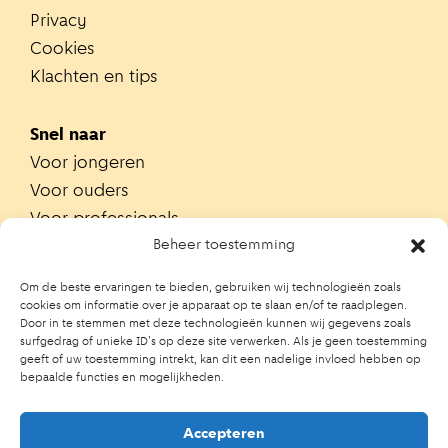
Privacy
Cookies
Klachten en tips
Snel naar
Voor jongeren
Voor ouders
Voor professionals
Alle teams
Beheer toestemming
Zoek je team
Om de beste ervaringen te bieden, gebruiken wij technologieën zoals
Zoek contactpersoon op school
cookies om informatie over je apparaat op te slaan en/of te raadplegen.
Door in te stemmen met deze technologieën kunnen wij gegevens zoals
Trainingen
surfgedrag of unieke ID's op deze site verwerken. Als je geen toestemming
Ouderportaal JGZ
geeft of uw toestemming intrekt, kan dit een nadelige invloed hebben op
bepaalde functies en mogelijkheden.
Accepteren