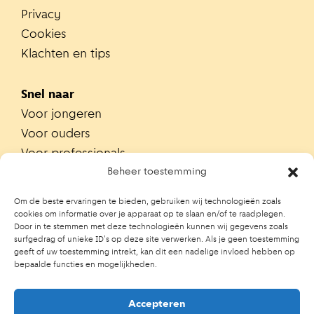
Privacy
Cookies
Klachten en tips
Snel naar
Voor jongeren
Voor ouders
Voor professionals
Alle teams
Beheer toestemming
Zoek je team
Om de beste ervaringen te bieden, gebruiken wij technologieën zoals
Zoek contactpersoon op school
cookies om informatie over je apparaat op te slaan en/of te raadplegen.
Door in te stemmen met deze technologieën kunnen wij gegevens zoals
Trainingen
surfgedrag of unieke ID's op deze site verwerken. Als je geen toestemming
Ouderportaal JGZ
geeft of uw toestemming intrekt, kan dit een nadelige invloed hebben op
bepaalde functies en mogelijkheden.
Accepteren