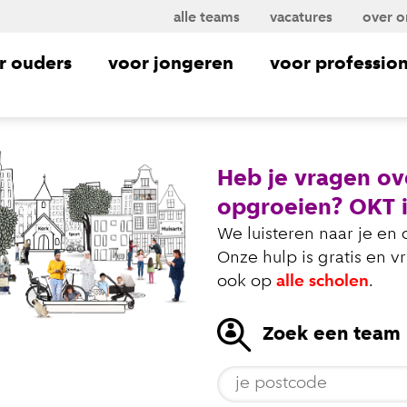
alle teams
vacatures
over o
r ouders
voor jongeren
voor profession
Heb je vragen o
opgroeien? OKT i
We luisteren naar je en
Onze hulp is gratis en v
ook op
alle scholen
.
Zoek een team b