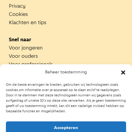
Privacy
Cookies
Klachten en tips
Snel naar
Voor jongeren
Voor ouders
Voor professionals
Alle teams
Beheer toestemming
Zoek je team
Om de beste ervaringen te bieden, gebruiken wij technologieën zoals
Zoek contactpersoon op school
cookies om informatie over je apparaat op te slaan en/of te raadplegen.
Door in te stemmen met deze technologieën kunnen wij gegevens zoals
Trainingen
surfgedrag of unieke ID's op deze site verwerken. Als je geen toestemming
Ouderportaal JGZ
geeft of uw toestemming intrekt, kan dit een nadelige invloed hebben op
bepaalde functies en mogelijkheden.
Accepteren