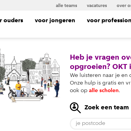
alle teams
vacatures
over o
r ouders
voor jongeren
voor profession
Heb je vragen o
opgroeien? OKT i
We luisteren naar je en
Onze hulp is gratis en v
ook op
alle scholen
.
Zoek een team b