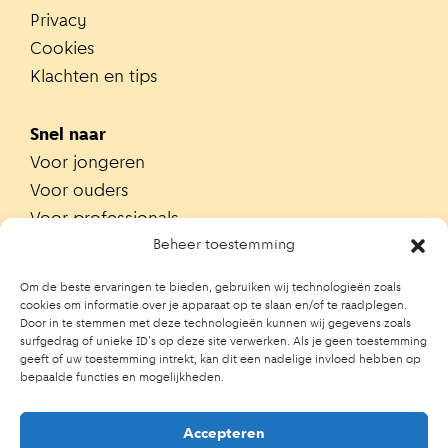
Privacy
Cookies
Klachten en tips
Snel naar
Voor jongeren
Voor ouders
Voor professionals
Alle teams
Beheer toestemming
Zoek je team
Om de beste ervaringen te bieden, gebruiken wij technologieën zoals
Zoek contactpersoon op school
cookies om informatie over je apparaat op te slaan en/of te raadplegen.
Door in te stemmen met deze technologieën kunnen wij gegevens zoals
Trainingen
surfgedrag of unieke ID's op deze site verwerken. Als je geen toestemming
Ouderportaal JGZ
geeft of uw toestemming intrekt, kan dit een nadelige invloed hebben op
bepaalde functies en mogelijkheden.
Accepteren