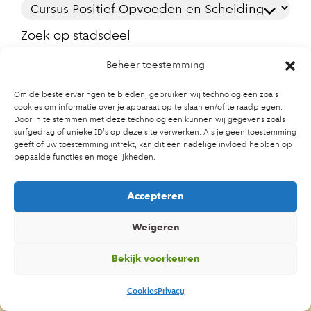
Zoek op stadsdeel
Beheer toestemming
Zoek op leeftijd
Om de beste ervaringen te bieden, gebruiken wij technologieën zoals
cookies om informatie over je apparaat op te slaan en/of te raadplegen.
Door in te stemmen met deze technologieën kunnen wij gegevens zoals
surfgedrag of unieke ID's op deze site verwerken. Als je geen toestemming
Let op: kinderen uit het stadsdeel waar de training
geeft of uw toestemming intrekt, kan dit een nadelige invloed hebben op
wordt gegeven hebben voorrang. Kijk dus altijd
bepaalde functies en mogelijkheden.
eerst in je eigen stadsdeel!
Accepteren
Weigeren
Bekijk voorkeuren
Cursus Positief Opvoeden en
Scheiding
Cookies
Privacy