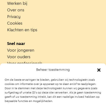
Werken bij
Over ons
Privacy
Cookies
Klachten en tips
Snel naar
Voor jongeren
Voor ouders
Voor professionals
Alle teams
Beheer toestemming
Zoek je team
Om de beste ervaringen te bieden, gebruiken wij technologieën zoals
Zoek contactpersoon op school
cookies om informatie over je apparaat op te slaan en/of te raadplegen.
Door in te stemmen met deze technologieën kunnen wij gegevens zoals
Trainingen
surfgedrag of unieke ID's op deze site verwerken. Als je geen toestemming
Ouderportaal JGZ
geeft of uw toestemming intrekt, kan dit een nadelige invloed hebben op
bepaalde functies en mogelijkheden.