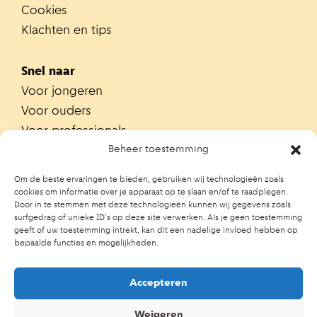
Cookies
Klachten en tips
Snel naar
Voor jongeren
Voor ouders
Voor professionals
Alle teams
Beheer toestemming
Zoek je team
Om de beste ervaringen te bieden, gebruiken wij technologieën zoals
Zoek contactpersoon op school
cookies om informatie over je apparaat op te slaan en/of te raadplegen.
Door in te stemmen met deze technologieën kunnen wij gegevens zoals
Trainingen
surfgedrag of unieke ID's op deze site verwerken. Als je geen toestemming
Ouderportaal JGZ
geeft of uw toestemming intrekt, kan dit een nadelige invloed hebben op
bepaalde functies en mogelijkheden.
Accepteren
Weigeren