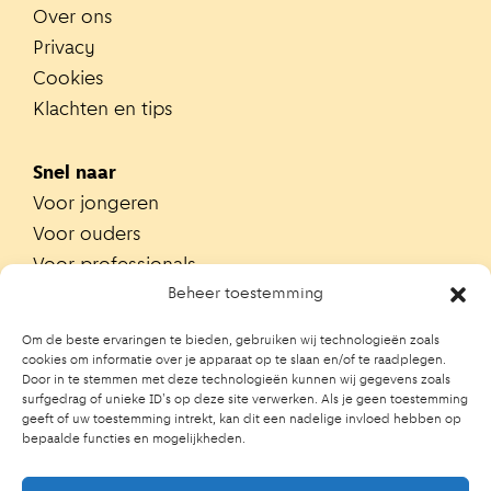
Over ons
Privacy
Cookies
Klachten en tips
Snel naar
Voor jongeren
Voor ouders
Voor professionals
Alle teams
Beheer toestemming
Zoek je team
Om de beste ervaringen te bieden, gebruiken wij technologieën zoals
Zoek contactpersoon op school
cookies om informatie over je apparaat op te slaan en/of te raadplegen.
Door in te stemmen met deze technologieën kunnen wij gegevens zoals
Trainingen
surfgedrag of unieke ID's op deze site verwerken. Als je geen toestemming
Ouderportaal JGZ
geeft of uw toestemming intrekt, kan dit een nadelige invloed hebben op
bepaalde functies en mogelijkheden.