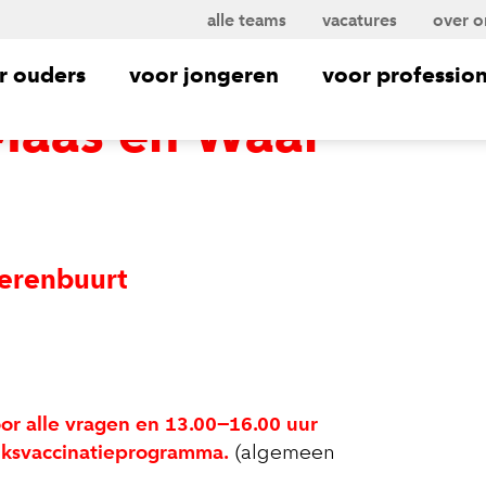
alle teams
vacatures
over o
r ouders
voor jongeren
voor profession
Maas en Waal
ierenbuurt
or alle vragen en 13.00–16.00 uur
ijksvaccinatieprogramma.
(algemeen