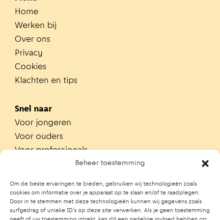
Home
Werken bij
Over ons
Privacy
Cookies
Klachten en tips
Snel naar
Voor jongeren
Voor ouders
Voor professionals
Alle teams
Beheer toestemming
Zoek je team
Om de beste ervaringen te bieden, gebruiken wij technologieën zoals
Zoek contactpersoon op school
cookies om informatie over je apparaat op te slaan en/of te raadplegen.
Door in te stemmen met deze technologieën kunnen wij gegevens zoals
Trainingen
surfgedrag of unieke ID's op deze site verwerken. Als je geen toestemming
Ouderportaal JGZ
geeft of uw toestemming intrekt, kan dit een nadelige invloed hebben op