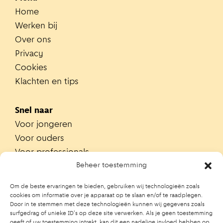
Home
Werken bij
Over ons
Privacy
Cookies
Klachten en tips
Snel naar
Voor jongeren
Voor ouders
Voor professionals
Alle teams
Beheer toestemming
Zoek je team
Om de beste ervaringen te bieden, gebruiken wij technologieën zoals
Zoek contactpersoon op school
cookies om informatie over je apparaat op te slaan en/of te raadplegen.
Door in te stemmen met deze technologieën kunnen wij gegevens zoals
Trainingen
surfgedrag of unieke ID's op deze site verwerken. Als je geen toestemming
Ouderportaal JGZ
geeft of uw toestemming intrekt, kan dit een nadelige invloed hebben op