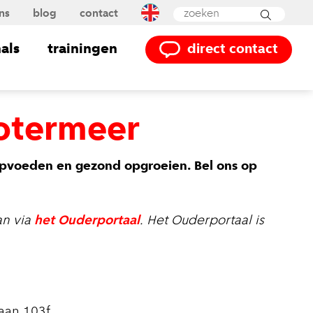
ns
blog
contact
Powered by
Translate
als
trainingen
direct contact
otermeer
opvoeden en gezond opgroeien. Bel ons op
an via
het Ouderportaal
. Het Ouderportaal is
aan 103f