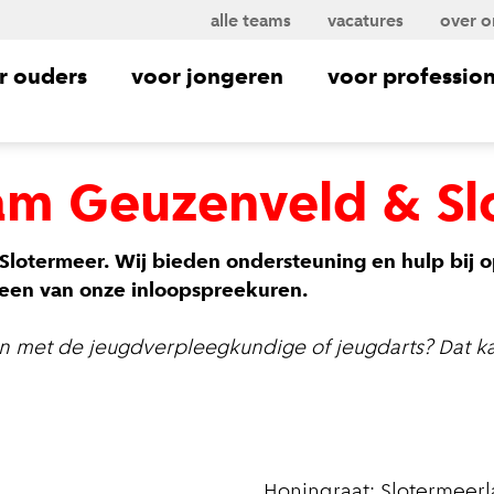
alle teams
vacatures
over o
r ouders
voor jongeren
voor profession
am Geuzenveld & Sl
lotermeer. Wij bieden ondersteuning en hulp bij 
 een van onze inloopspreekuren.
en met de jeugdverpleegkundige of jeugdarts? Dat k
Honingraat: Slotermeerl