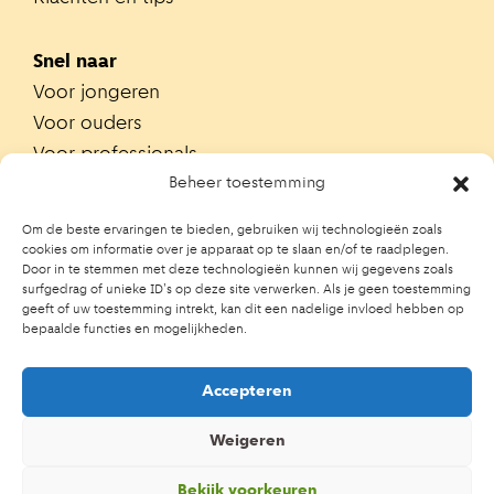
Snel naar
Voor jongeren
Voor ouders
Voor professionals
Alle teams
Beheer toestemming
Zoek je team
Om de beste ervaringen te bieden, gebruiken wij technologieën zoals
Zoek contactpersoon op school
cookies om informatie over je apparaat op te slaan en/of te raadplegen.
Door in te stemmen met deze technologieën kunnen wij gegevens zoals
Trainingen
surfgedrag of unieke ID's op deze site verwerken. Als je geen toestemming
Ouderportaal JGZ
geeft of uw toestemming intrekt, kan dit een nadelige invloed hebben op
bepaalde functies en mogelijkheden.
Accepteren
Weigeren
Bekijk voorkeuren