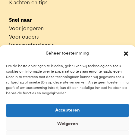
Klachten en tips
Snel naar
Voor jongeren
Voor ouders
Voor professionals
Alle teams
Beheer toestemming
Zoek je team
Om de beste ervaringen te bieden, gebruiken wij technologieën zoals
Zoek contactpersoon op school
cookies om informatie over je apparaat op te slaan en/of te raadplegen.
Door in te stemmen met deze technologieën kunnen wij gegevens zoals
Trainingen
surfgedrag of unieke ID's op deze site verwerken. Als je geen toestemming
Ouderportaal JGZ
geeft of uw toestemming intrekt, kan dit een nadelige invloed hebben op
bepaalde functies en mogelijkheden.
Accepteren
Weigeren