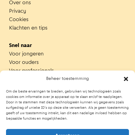
Over ons
Privacy
Cookies
Klachten en tips
Snel naar
Voor jongeren
Voor ouders
Voor professionals
Alle teams
Beheer toestemming
Zoek je team
Om de beste ervaringen te bieden, gebruiken wij technologieën zoals
Zoek contactpersoon op school
cookies om informatie over je apparaat op te slaan en/of te raadplegen.
Door in te stemmen met deze technologieën kunnen wij gegevens zoals
Trainingen
surfgedrag of unieke ID's op deze site verwerken. Als je geen toestemming
Ouderportaal JGZ
geeft of uw toestemming intrekt, kan dit een nadelige invloed hebben op
bepaalde functies en mogelijkheden.