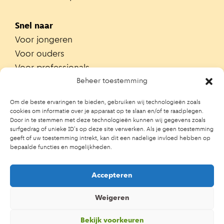
Snel naar
Voor jongeren
Voor ouders
Voor professionals
Alle teams
Beheer toestemming
Zoek je team
Om de beste ervaringen te bieden, gebruiken wij technologieën zoals
Zoek contactpersoon op school
cookies om informatie over je apparaat op te slaan en/of te raadplegen.
Door in te stemmen met deze technologieën kunnen wij gegevens zoals
Trainingen
surfgedrag of unieke ID's op deze site verwerken. Als je geen toestemming
Ouderportaal JGZ
geeft of uw toestemming intrekt, kan dit een nadelige invloed hebben op
bepaalde functies en mogelijkheden.
Accepteren
Weigeren
Bekijk voorkeuren