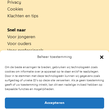
Privacy
Cookies
Klachten en tips
Snel naar
Voor jongeren
Voor ouders
Voor professionals
Alle teams
Beheer toestemming
Zoek je team
Om de beste ervaringen te bieden, gebruiken wij technologieën zoals
Zoek contactpersoon op school
cookies om informatie over je apparaat op te slaan en/of te raadplegen.
Door in te stemmen met deze technologieën kunnen wij gegevens zoals
Trainingen
surfgedrag of unieke ID's op deze site verwerken. Als je geen toestemming
Ouderportaal JGZ
geeft of uw toestemming intrekt, kan dit een nadelige invloed hebben op
bepaalde functies en mogelijkheden.
Accepteren