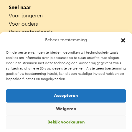
Snel naar
Voor jongeren
Voor ouders
Voor professionals
Alle teams
Beheer toestemming
Zoek je team
Om de beste ervaringen te bieden, gebruiken wij technologieën zoals
Zoek contactpersoon op school
cookies om informatie over je apparaat op te slaan en/of te raadplegen.
Door in te stemmen met deze technologieën kunnen wij gegevens zoals
Trainingen
surfgedrag of unieke ID's op deze site verwerken. Als je geen toestemming
Ouderportaal JGZ
geeft of uw toestemming intrekt, kan dit een nadelige invloed hebben op
bepaalde functies en mogelijkheden.
Accepteren
Weigeren
Bekijk voorkeuren