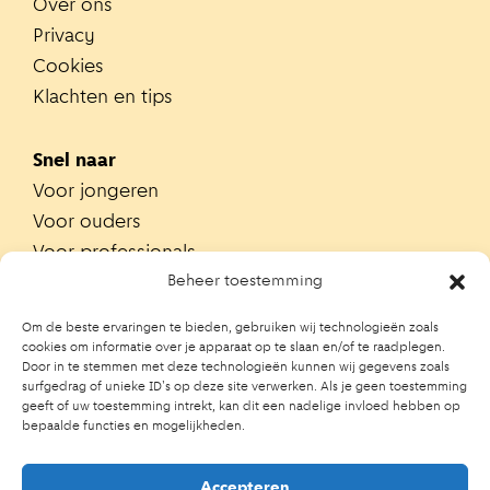
Over ons
Privacy
Cookies
Klachten en tips
Snel naar
Voor jongeren
Voor ouders
Voor professionals
Alle teams
Beheer toestemming
Zoek je team
Om de beste ervaringen te bieden, gebruiken wij technologieën zoals
Zoek contactpersoon op school
cookies om informatie over je apparaat op te slaan en/of te raadplegen.
Door in te stemmen met deze technologieën kunnen wij gegevens zoals
Trainingen
surfgedrag of unieke ID's op deze site verwerken. Als je geen toestemming
Ouderportaal JGZ
geeft of uw toestemming intrekt, kan dit een nadelige invloed hebben op
bepaalde functies en mogelijkheden.
Accepteren