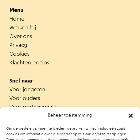
Menu
Home
Werken bij
Over ons
Privacy
Cookies
Klachten en tips
Snel naar
Voor jongeren
Voor ouders
Voor professionals
Alle teams
Beheer toestemming
Zoek je team
Om de beste ervaringen te bieden, gebruiken wij technologieën zoals
Zoek contactpersoon op school
cookies om informatie over je apparaat op te slaan en/of te raadplegen.