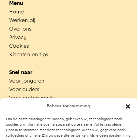
Menu
Home
Werken bij
Over ons
Privacy
Cookies
Klachten en tips
Snel naar
Voor jongeren
Voor ouders
Voor professionals
Alle teams
Beheer toestemming
Zoek je team
Om de beste ervaringen te bieden, gebruiken wij technologieën zoals
Zoek contactpersoon op school
cookies om informatie over je apparaat op te slaan en/of te raadplegen.
Door in te stemmen met deze technologieën kunnen wij gegevens zoals
Trainingen
surfgedrag of unieke ID's op deze site verwerken. Als je geen toestemming