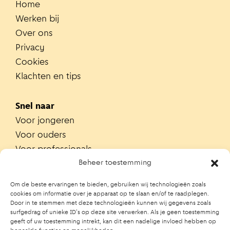
Home
Werken bij
Over ons
Privacy
Cookies
Klachten en tips
Snel naar
Voor jongeren
Voor ouders
Voor professionals
Alle teams
Beheer toestemming
Zoek je team
Om de beste ervaringen te bieden, gebruiken wij technologieën zoals
Zoek contactpersoon op school
cookies om informatie over je apparaat op te slaan en/of te raadplegen.
Door in te stemmen met deze technologieën kunnen wij gegevens zoals
Trainingen
surfgedrag of unieke ID's op deze site verwerken. Als je geen toestemming
Ouderportaal JGZ
geeft of uw toestemming intrekt, kan dit een nadelige invloed hebben op