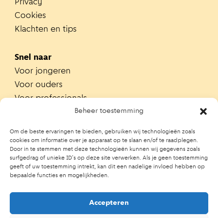
Privacy
Cookies
Klachten en tips
Snel naar
Voor jongeren
Voor ouders
Voor professionals
Alle teams
Beheer toestemming
Zoek je team
Om de beste ervaringen te bieden, gebruiken wij technologieën zoals
Zoek contactpersoon op school
cookies om informatie over je apparaat op te slaan en/of te raadplegen.
Door in te stemmen met deze technologieën kunnen wij gegevens zoals
Trainingen
surfgedrag of unieke ID's op deze site verwerken. Als je geen toestemming
Ouderportaal JGZ
geeft of uw toestemming intrekt, kan dit een nadelige invloed hebben op
bepaalde functies en mogelijkheden.
Accepteren