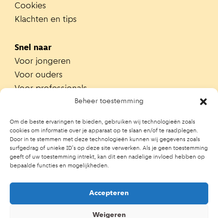
Cookies
Klachten en tips
Snel naar
Voor jongeren
Voor ouders
Voor professionals
Alle teams
Beheer toestemming
Zoek je team
Om de beste ervaringen te bieden, gebruiken wij technologieën zoals
Zoek contactpersoon op school
cookies om informatie over je apparaat op te slaan en/of te raadplegen.
Door in te stemmen met deze technologieën kunnen wij gegevens zoals
Trainingen
surfgedrag of unieke ID's op deze site verwerken. Als je geen toestemming
Ouderportaal JGZ
geeft of uw toestemming intrekt, kan dit een nadelige invloed hebben op
bepaalde functies en mogelijkheden.
Accepteren
Weigeren