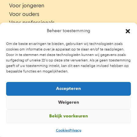
Voor jongeren
Voor ouders
Voor professionals
Alle teams
Beheer toestemming
Zoek je team
Om de beste ervaringen te bieden, gebruiken wij technologieën zoals
Zoek contactpersoon op school
cookies om informatie over je apparaat op te slaan en/of te raadplegen.
Door in te stemmen met deze technologieën kunnen wij gegevens zoals
Trainingen
surfgedrag of unieke ID's op deze site verwerken. Als je geen toestemming
Ouderportaal JGZ
geeft of uw toestemming intrekt, kan dit een nadelige invloed hebben op
bepaalde functies en mogelijkheden.
Accepteren
Weigeren
Bekijk voorkeuren
Cookies
Privacy