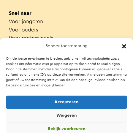
Snel naar
Voor jongeren
Voor ouders
Voor professionals
Alle teams
Beheer toestemming
Zoek je team
Om de beste ervaringen te bieden, gebruiken wij technologieën zoals
Zoek contactpersoon op school
cookies om informatie over je apparaat op te slaan en/of te raadplegen.
Door in te stemmen met deze technologieën kunnen wij gegevens zoals
Trainingen
surfgedrag of unieke ID's op deze site verwerken. Als je geen toestemming
Ouderportaal JGZ
geeft of uw toestemming intrekt, kan dit een nadelige invloed hebben op
bepaalde functies en mogelijkheden.
Accepteren
Weigeren
Bekijk voorkeuren