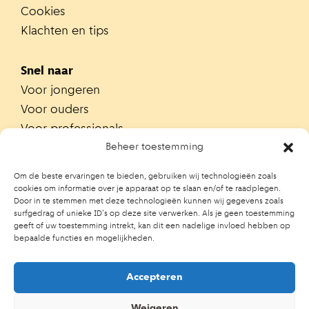
Cookies
Klachten en tips
Snel naar
Voor jongeren
Voor ouders
Voor professionals
Alle teams
Beheer toestemming
Zoek je team
Om de beste ervaringen te bieden, gebruiken wij technologieën zoals
Zoek contactpersoon op school
cookies om informatie over je apparaat op te slaan en/of te raadplegen.
Door in te stemmen met deze technologieën kunnen wij gegevens zoals
Trainingen
surfgedrag of unieke ID's op deze site verwerken. Als je geen toestemming
Ouderportaal JGZ
geeft of uw toestemming intrekt, kan dit een nadelige invloed hebben op
bepaalde functies en mogelijkheden.
Accepteren
Weigeren