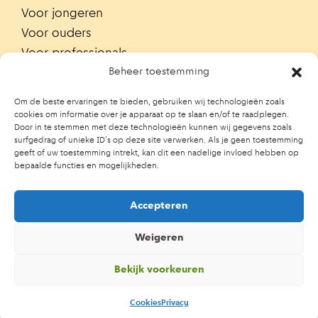
Voor jongeren
Voor ouders
Voor professionals
Alle teams
Beheer toestemming
Zoek je team
Om de beste ervaringen te bieden, gebruiken wij technologieën zoals
Zoek contactpersoon op school
cookies om informatie over je apparaat op te slaan en/of te raadplegen.
Door in te stemmen met deze technologieën kunnen wij gegevens zoals
Trainingen
surfgedrag of unieke ID's op deze site verwerken. Als je geen toestemming
Ouderportaal JGZ
geeft of uw toestemming intrekt, kan dit een nadelige invloed hebben op
bepaalde functies en mogelijkheden.
Accepteren
Weigeren
Bekijk voorkeuren
Cookies
Privacy