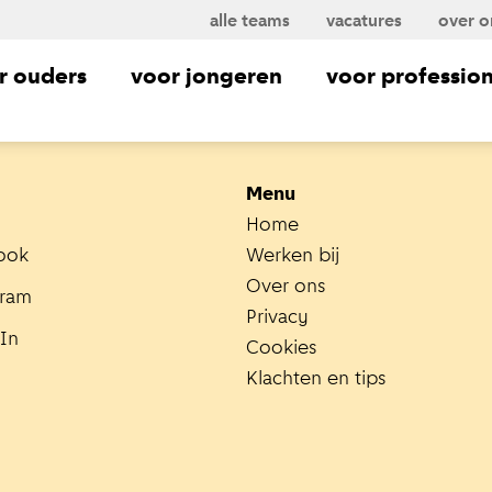
alle teams
vacatures
over o
r ouders
voor jongeren
voor profession
Menu
Home
ook
Werken bij
Over ons
gram
Privacy
In
Cookies
Klachten en tips