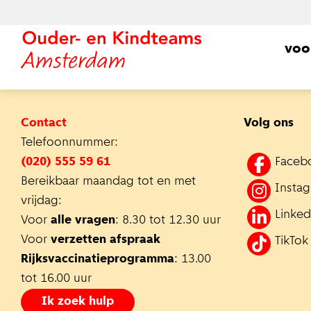
voo
Contact
Volg ons
Telefoonnummer:
(020) 555 59 61
Faceb
Bereikbaar maandag tot en met
Insta
vrijdag:
Linked
Voor
alle vragen
: 8.30 tot 12.30 uur
Voor
verzetten afspraak
TikTok
Rijksvaccinatieprogramma
: 13.00
tot 16.00 uur
Ik zoek hulp