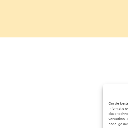
Om de beste
informatie o
deze technol
verwerken. A
nadelige in