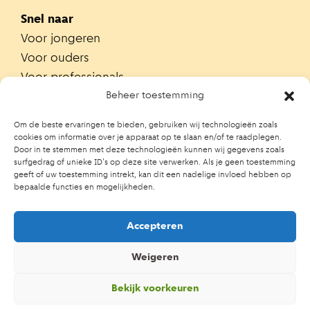
Snel naar
Voor jongeren
Voor ouders
Voor professionals
Alle teams
Beheer toestemming
Zoek je team
Om de beste ervaringen te bieden, gebruiken wij technologieën zoals
Zoek contactpersoon op school
cookies om informatie over je apparaat op te slaan en/of te raadplegen.
Door in te stemmen met deze technologieën kunnen wij gegevens zoals
Trainingen
surfgedrag of unieke ID's op deze site verwerken. Als je geen toestemming
Ouderportaal JGZ
geeft of uw toestemming intrekt, kan dit een nadelige invloed hebben op
bepaalde functies en mogelijkheden.
Accepteren
Weigeren
Bekijk voorkeuren