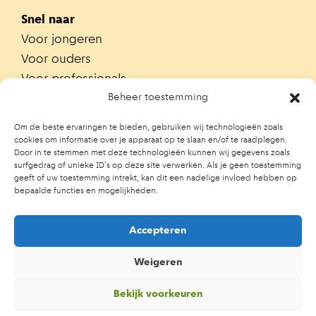
Snel naar
Voor jongeren
Voor ouders
Voor professionals
Alle teams
Beheer toestemming
Zoek je team
Om de beste ervaringen te bieden, gebruiken wij technologieën zoals
Zoek contactpersoon op school
cookies om informatie over je apparaat op te slaan en/of te raadplegen.
Door in te stemmen met deze technologieën kunnen wij gegevens zoals
Trainingen
surfgedrag of unieke ID's op deze site verwerken. Als je geen toestemming
Ouderportaal JGZ
geeft of uw toestemming intrekt, kan dit een nadelige invloed hebben op
bepaalde functies en mogelijkheden.
Accepteren
Weigeren
Bekijk voorkeuren