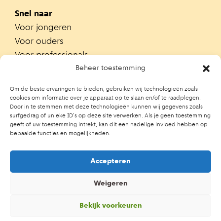
Snel naar
Voor jongeren
Voor ouders
Voor professionals
Alle teams
Beheer toestemming
Zoek je team
Om de beste ervaringen te bieden, gebruiken wij technologieën zoals
Zoek contactpersoon op school
cookies om informatie over je apparaat op te slaan en/of te raadplegen.
Door in te stemmen met deze technologieën kunnen wij gegevens zoals
Trainingen
surfgedrag of unieke ID's op deze site verwerken. Als je geen toestemming
Ouderportaal JGZ
geeft of uw toestemming intrekt, kan dit een nadelige invloed hebben op
bepaalde functies en mogelijkheden.
Accepteren
Weigeren
Bekijk voorkeuren