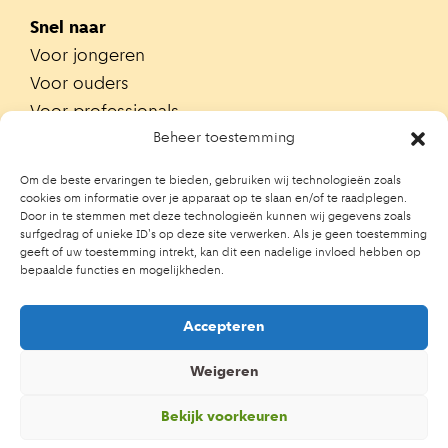
Snel naar
Voor jongeren
Voor ouders
Voor professionals
Alle teams
Beheer toestemming
Zoek je team
Om de beste ervaringen te bieden, gebruiken wij technologieën zoals
Zoek contactpersoon op school
cookies om informatie over je apparaat op te slaan en/of te raadplegen.
Door in te stemmen met deze technologieën kunnen wij gegevens zoals
Trainingen
surfgedrag of unieke ID's op deze site verwerken. Als je geen toestemming
Ouderportaal JGZ
geeft of uw toestemming intrekt, kan dit een nadelige invloed hebben op
bepaalde functies en mogelijkheden.
Accepteren
Weigeren
Bekijk voorkeuren