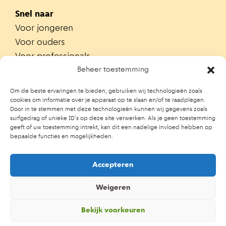
Snel naar
Voor jongeren
Voor ouders
Voor professionals
Alle teams
Beheer toestemming
Zoek je team
Om de beste ervaringen te bieden, gebruiken wij technologieën zoals
Zoek contactpersoon op school
cookies om informatie over je apparaat op te slaan en/of te raadplegen.
Door in te stemmen met deze technologieën kunnen wij gegevens zoals
Trainingen
surfgedrag of unieke ID's op deze site verwerken. Als je geen toestemming
Ouderportaal JGZ
geeft of uw toestemming intrekt, kan dit een nadelige invloed hebben op
bepaalde functies en mogelijkheden.
Accepteren
Weigeren
Bekijk voorkeuren