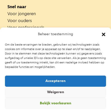
Snel naar
Voor jongeren
Voor ouders
Voor professionals
Alle teams
Beheer toestemming
Zoek je team
Om de beste ervaringen te bieden, gebruiken wij technologieën zoals
Zoek contactpersoon op school
cookies om informatie over je apparaat op te slaan en/of te raadplegen.
Door in te stemmen met deze technologieën kunnen wij gegevens zoals
Trainingen
surfgedrag of unieke ID's op deze site verwerken. Als je geen toestemming
Ouderportaal JGZ
geeft of uw toestemming intrekt, kan dit een nadelige invloed hebben op
bepaalde functies en mogelijkheden.
Accepteren
Weigeren
Bekijk voorkeuren