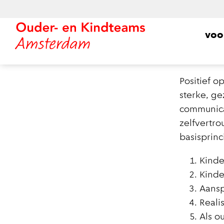
voo
Positief o
sterke, g
communica
zelfvertro
basisprinc
Kinde
Kinde
Aansp
Reali
Als o