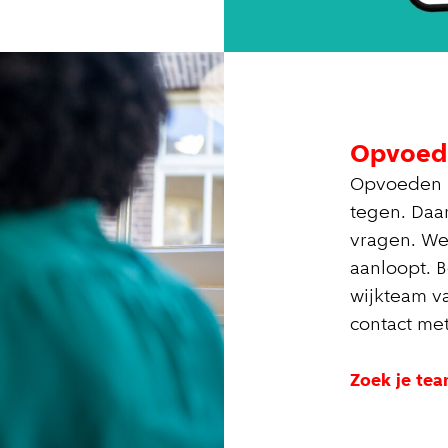
Opvoed
Opvoeden is
tegen. Daar
vragen. We
aanloopt. B
wijkteam v
contact me
Zoek je te