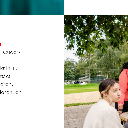
n
ij Ouder-
kt in 17
tact
eren,
leren, en