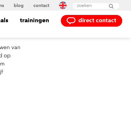
ns
blog
contact
Powered by
Translate
als
trainingen
direct contact
uwen van
d op
om
jf