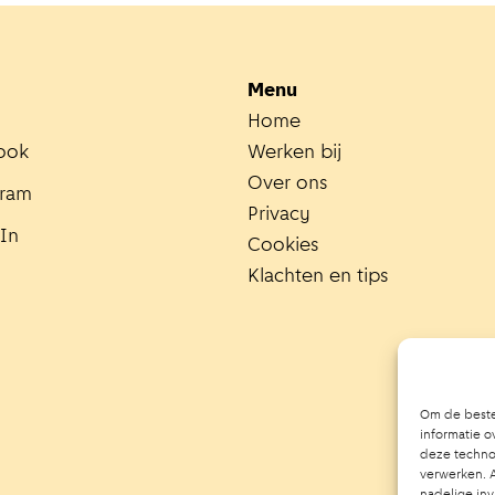
Menu
Home
ook
Werken bij
Over ons
gram
Privacy
In
Cookies
Klachten en tips
Om de beste
informatie o
deze technol
verwerken. A