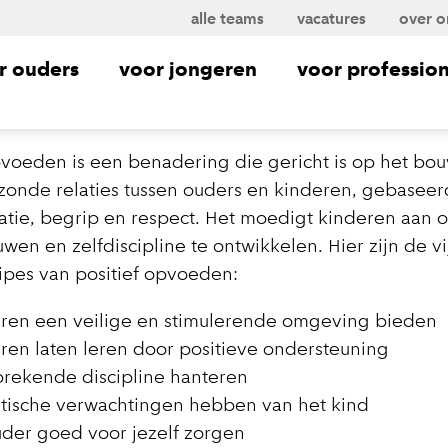
alle teams
vacatures
over o
r ouders
voor jongeren
voor profession
pvoeden is een benadering die gericht is op het bo
ezonde relaties tussen ouders en kinderen, gebaseer
tie, begrip en respect. Het moedigt kinderen aan 
uwen en zelfdiscipline te ontwikkelen. Hier zijn de vi
ipes van positief opvoeden:
ren een veilige en stimulerende omgeving bieden
ren laten leren door positieve ondersteuning
rekende discipline hanteren
stische verwachtingen hebben van het kind
uder goed voor jezelf zorgen