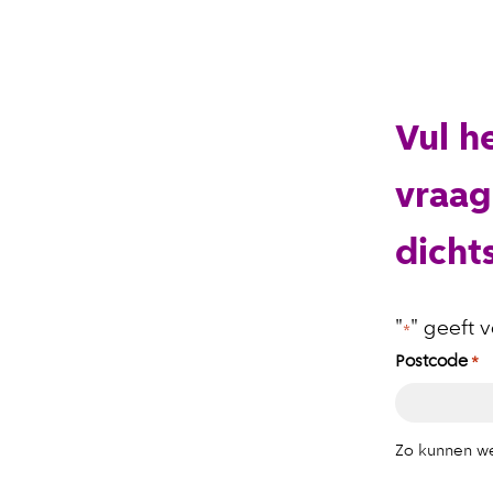
Vul h
vraag
dicht
"
" geeft 
*
Postcode
*
Zo kunnen we