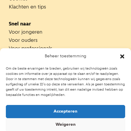
Klachten en tips
Snel naar
Voor jongeren
Voor ouders
Voor professionals
Alle teams
Beheer toestemming
Zoek je team
Om de beste ervaringen te bieden, gebruiken wij technologieën zoals
Zoek contactpersoon op school
cookies om informatie over je apparaat op te slaan en/of te raadplegen.
Door in te stemmen met deze technologieën kunnen wij gegevens zoals
Trainingen
surfgedrag of unieke ID's op deze site verwerken. Als je geen toestemming
Ouderportaal JGZ
geeft of uw toestemming intrekt, kan dit een nadelige invloed hebben op
bepaalde functies en mogelijkheden.
Accepteren
Weigeren